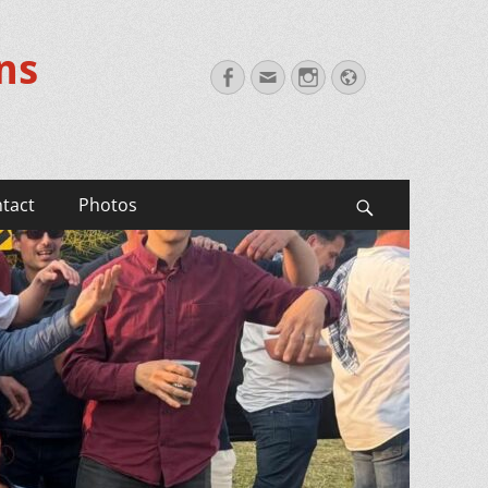
ns
Facebook
Email
Instagram
Website
tact
Photos
Search