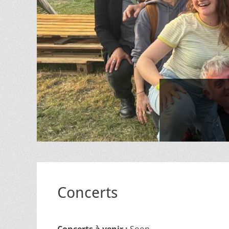
Posted
on
By
Ludovic
Lamarche
Concerts